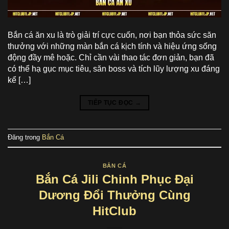
Bắn cá ăn xu là trò giải trí cực cuốn, nơi bạn thỏa sức săn
thưởng với những màn bắn cá kịch tính và hiệu ứng sống
động đầy mê hoặc. Chỉ cần vài thao tác đơn giản, bạn đã
có thể hạ gục mục tiêu, săn boss và tích lũy lượng xu đáng
kể […]
TIẾP TỤC ĐỌC
→
Đăng trong
Bắn Cá
BẮN CÁ
Bắn Cá Jili Chinh Phục Đại
Dương Đổi Thưởng Cùng
HitClub