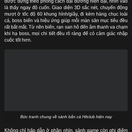
được dựng theo phong cách đại dương hiện đại, nhìn vào
là thấy ngay độ cuốn. Giao diện 3D sắc nét, chuyển động
mượt ở tốc độ 60 khung hình/giây, đi kèm hàng chục loài
cá, boss biển và hiệu ứng giúp mỗi màn săn mục tiêu đều
rất bắt mắt. Từ nền biển, rạn san hô đến âm thanh va chạm
khi hạ boss, mọi chi tiết đều rõ ràng để có cảm giác nhập
cuộc tốt hơn.
Bức tranh chung về sảnh bắn cá Hitclub hiện nay
Không chỉ hấp dẫn ở phần nhìn, sảnh game còn ghi điểm