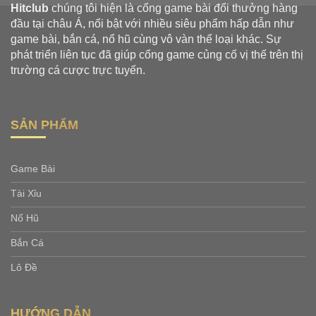
Hitclub
chúng tôi hiện là cổng game bài đổi thưởng hàng
đầu tại châu Á, nổi bật với nhiều siêu phẩm hấp dẫn như
game bài, bắn cá, nổ hũ cùng vô vàn thể loại khác. Sự
phát triển liên tục đã giúp cổng game củng cố vị thế trên thị
trường cá cược trực tuyến.
SẢN PHẨM
Game Bài
Tài Xỉu
Nổ Hũ
Bắn Cá
Lô Đề
HƯỚNG DẪN