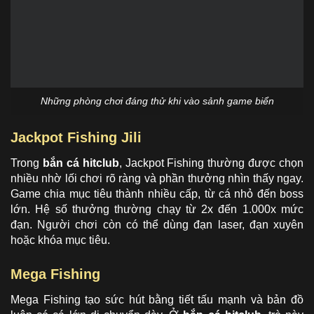
Những phòng chơi đáng thử khi vào sảnh game biển
Jackpot Fishing Jili
Trong
bắn cá hitclub
, Jackpot Fishing thường được chọn
nhiều nhờ lối chơi rõ ràng và phần thưởng nhìn thấy ngay.
Game chia mục tiêu thành nhiều cấp, từ cá nhỏ đến boss
lớn. Hệ số thưởng thường chạy từ 2x đến 1.000x mức
đạn. Người chơi còn có thể dùng đạn laser, đạn xuyên
hoặc khóa mục tiêu.
Mega Fishing
Mega Fishing tạo sức hút bằng tiết tấu mạnh và bản đồ