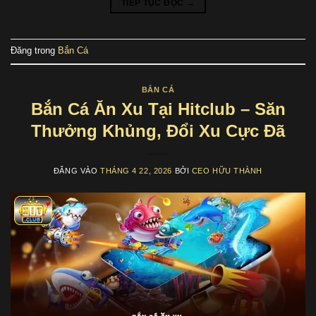
TIẾP TỤC ĐỌC
→
Đăng trong
Bắn Cá
BẮN CÁ
Bắn Cá Ăn Xu Tại Hitclub – Săn
Thưởng Khủng, Đổi Xu Cực Đã
ĐĂNG VÀO
THÁNG 4 22, 2026
BỞI
CEO HỮU THÀNH