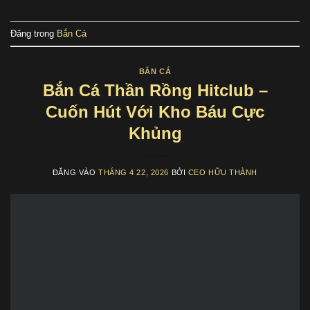
Đăng trong
Bắn Cá
BẮN CÁ
Bắn Cá Thần Rồng Hitclub –
Cuốn Hút Với Kho Báu Cực
Khủng
ĐĂNG VÀO
THÁNG 4 22, 2026
BỞI
CEO HỮU THÀNH