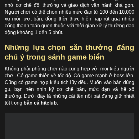
nhờ cơ chế đổi thưởng và giao dịch vận hành khá gọn.
Người chơi có thể chọn nhiều mức đạn từ 100 đến 10.000
xu mỗi lượt bắn, đồng thời thực hiện nạp rút qua nhiều
cổng thanh toán quen thuộc với thời gian xử lý thường dao
động khoảng 1 đến 5 phút.
Những lựa chọn săn thưởng đáng
chú ý trong sảnh game biển
Không phải phòng chơi nào cũng hợp với mọi kiểu người
chơi. Có game thiên về tốc độ. Có game mạnh ở boss lớn.
Cũng có game hợp kiểu tích lũy đều. Muốn vào bàn đúng
gu, bạn nên nhìn kỹ cơ chế bắn, mức đạn và hệ số
thưởng. Dưới đây là những cái tên nổi bật đang giữ nhiệt
tốt trong
bắn cá hitclub
.