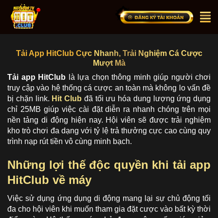
Bỏ
qua
nội
dung
Tải App HitClub Cực Nhanh, Trải Nghiệm Cá Cược
Mượt Mà
Tải app HitClub
là lựa chọn thông minh giúp người chơi
truy cập vào hệ thống cá cược an toàn mà không lo vấn đề
bị chặn link.
Hit Club
đã tối ưu hóa dung lượng ứng dụng
chỉ 25MB giúp việc cài đặt diễn ra nhanh chóng trên mọi
nền tảng di động hiện nay. Hội viên sẽ được trải nghiệm
kho trò chơi đa dạng với tỷ lệ trả thưởng cực cao cùng quy
trình nạp rút tiền vô cùng minh bạch.
Những lợi thế độc quyền khi tải app
HitClub về máy
Việc sử dụng ứng dụng di động mang lại sự chủ động tối
đa cho hội viên khi muốn tham gia đặt cược vào bất kỳ thời