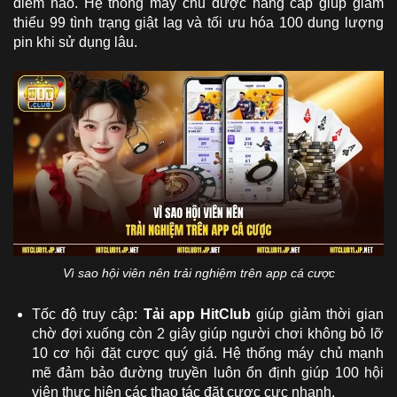
điểm nào. Hệ thống máy chủ được nâng cấp giúp giảm
thiểu 99 tình trạng giật lag và tối ưu hóa 100 dung lượng
pin khi sử dụng lâu.
Vì sao hội viên nên trải nghiệm trên app cá cược
Tốc độ truy cập:
Tải app HitClub
giúp giảm thời gian
chờ đợi xuống còn 2 giây giúp người chơi không bỏ lỡ
10 cơ hội đặt cược quý giá. Hệ thống máy chủ mạnh
mẽ đảm bảo đường truyền luôn ổn định giúp 100 hội
viên thực hiện các thao tác đặt cược cực nhanh.