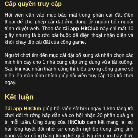
Cấp quyền truy cập
Hội viên cần vào mục bảo mật trong phần cài đặt điện
thoại để cho phép cài đặt ứng dụng từ nguồn bên ngoài
trình duyệt web. Thao tác
tải app HitClub
này chỉ mất 10
giây nhưng là bước bắt buộc để điện thoại nhận diện và
khởi chạy tệp cài đặt của cổng game.
Người chơi tìm đến mục cài đặt bổ sung và nhấn chọn xác
minh tin cậy cho 1 nhà cung cấp ứng dụng vừa tải xuống.
Sau khi xác nhận thành công thì biểu tượng cổng game sẽ
hiện lên màn hình chính giúp hội viên truy cập 100 trò chơi
ngay.
Kết luận
Tải app HitClub
giúp hội viên sở hữu ngay 1 kho tàng trò
chơi đổi thưởng hấp dẫn và cơ hội nhận 20 phần quà giá
trị mỗi tuần. Ứng dụng của
HitClub
cam kết mang lại sự
hài lòng tuyệt đối nhờ sự chuyên nghiệp trong từng tính
năng và sự công bằng trong kết quả. Người chơi hãy thực