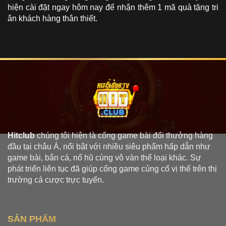
hiện cài đặt ngay hôm nay để nhận thêm 1 mã quà tặng tri
ân khách hàng thân thiết.
Hitclub
chúng tôi hiện là cổng game bài đổi thưởng hàng
đầu tại châu Á, nổi bật với nhiều siêu phẩm hấp dẫn như
game bài, bắn cá, nổ hũ cùng vô vàn thể loại khác. Sự
phát triển liên tục đã giúp cổng game củng cố vị thế trên thị
trường cá cược trực tuyến.
SẢN PHẨM