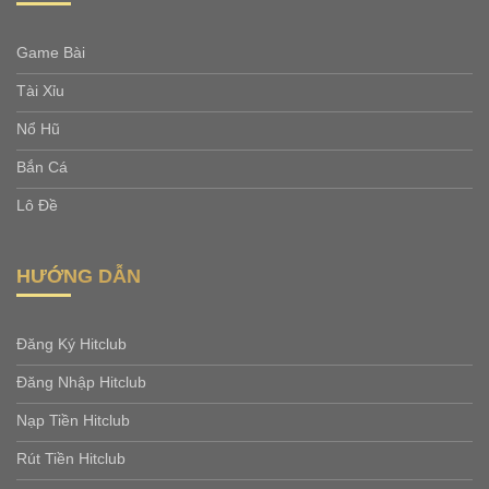
Game Bài
Tài Xỉu
Nổ Hũ
Bắn Cá
Lô Đề
HƯỚNG DẪN
Đăng Ký Hitclub
Đăng Nhập Hitclub
Nạp Tiền Hitclub
Rút Tiền Hitclub