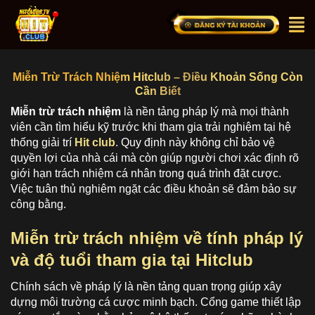
Bỏ
qua
nội
dung
Miễn Trừ Trách Nhiệm Hitclub – Điều Khoản Sống Còn
Cần Biết
Miễn trừ trách nhiệm
là nền tảng pháp lý mà mọi thành
viên cần tìm hiểu kỹ trước khi tham gia trải nghiệm tại hệ
thống giải trí
Hit club
. Quy định này không chỉ bảo vệ
quyền lợi của nhà cái mà còn giúp người chơi xác định rõ
giới hạn trách nhiệm cá nhân trong quá trình đặt cược.
Việc tuân thủ nghiêm ngặt các điều khoản sẽ đảm bảo sự
công bằng.
Miễn trừ trách nhiệm về tính pháp lý
và độ tuổi tham gia tại Hitclub
Chính sách về pháp lý là nền tảng quan trọng giúp xây
dựng môi trường cá cược minh bạch. Cổng game thiết lập