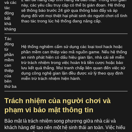
và các
này, các yêu cầu truy cập có thể bị gián đoạn. Hệ thống
tác
sẽ thông báo trước 24 giờ qua thông báo đẩy và áp
động
dụng đối với mọi thiệt hại phát sinh do người chơi cố tình
bất
thao tác trong lúc hệ thống đang nâng cấp.
khả
kháng
Tác
động
Hệ thống nghiêm cấm sử dụng các loại tool hack hoặc
từ
phần mềm can thiệp vào mã nguồn game. Nếu hệ thống
phần
an ninh phát hiện có dấu hiệu gian lận, nhà cái sẽ miễn
mềm
trừ trách nhiệm trong việc hoàn trả tiền cược hoặc bảo
can
lưu kết quả thắng. Mọi tranh chấp liên quan đến việc sử
thiệp
dụng công nghệ gian lận đều được xử lý theo quy định
của
miễn trừ trách nhiệm hiện hành.
bên
thứ ba
Trách nhiệm của người chơi và
phạm vi bảo mật thông tin
Bảo mật là trách nhiệm song phương giữa nhà cái và
khách hàng để tạo nên một hệ sinh thái an toàn. Việc hiểu