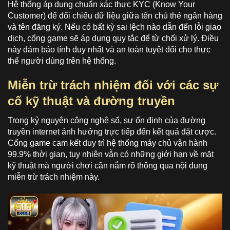
Hệ thống áp dụng chuẩn xác thực KYC (Know Your
Customer) để đối chiếu dữ liệu giữa tên chủ thẻ ngân hàng
và tên đăng ký. Nếu có bất kỳ sai lệch nào dẫn đến lỗi giao
dịch, cổng game sẽ áp dụng quy tắc để từ chối xử lý. Điều
này đảm bảo tính duy nhất và an toàn tuyệt đối cho thực
thể người dùng trên hệ thống.
Miễn trừ trách nhiệm đối với các sự
cố kỹ thuật và đường truyền
Trong kỷ nguyên công nghệ số, sự ổn định của đường
truyền internet ảnh hưởng trực tiếp đến kết quả đặt cược.
Cổng game cam kết duy trì hệ thống máy chủ vận hành
99.9% thời gian, tuy nhiên vẫn có những giới hạn về mặt
kỹ thuật mà người chơi cần nắm rõ thông qua nội dung
miễn trừ trách nhiệm này.