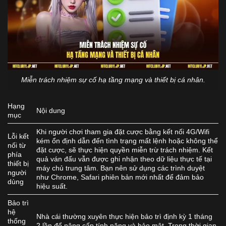
Miễn trách nhiệm sự cố hạ tầng mạng và thiết bị cá nhân.
Hạng
Nội dung
mục
Khi người chơi tham gia đặt cược bằng kết nối 4G/Wifi
Lỗi kết
kém ổn định dẫn đến tình trạng mất lệnh hoặc không thể
nối từ
đặt cược, sẽ thực hiện quyền miễn trừ trách nhiệm. Kết
phía
quả ván đấu vẫn được ghi nhận theo dữ liệu thực tế tại
thiết bị
máy chủ trung tâm. Bạn nên sử dụng các trình duyệt
người
như Chrome, Safari phiên bản mới nhất để đảm bảo
dùng
hiệu suất.
Bảo trì
hệ
Nhà cái thường xuyên thực hiện bảo trì định kỳ 1 tháng
thống
2 lần để nâng cấp tính năng và bảo mật. Trong thời gian