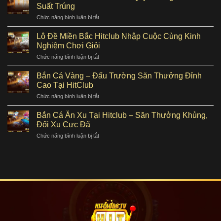
Suất Trúng
Số
HitClub
Cực
–
Chức năng bình luận bị tắt
ở
Hiệu
Cách
Soi
Quả
Chơi,
Cầu
2026
Lô Đề Miền Bắc Hitclub Nhập Cuộc Cùng Kinh
Mẹo
Lô
Nghiệm Chơi Giỏi
Tối
Đề
Ưu
Hitclub
Chức năng bình luận bị tắt
ở
Lợi
–
Lô
Nhuận
Bí
Đề
Bắn Cá Vàng – Đấu Trường Săn Thưởng Đỉnh
Quyết
Miền
Cao Tại HitClub
Tăng
Bắc
Để
Hitclub
Chức năng bình luận bị tắt
ở
Xác
Nhập
Bắn
Suất
Cuộc
Cá
Trúng
Bắn Cá Ăn Xu Tại Hitclub – Săn Thưởng Khủng,
Cùng
Vàng
Đổi Xu Cực Đã
Kinh
–
Nghiệm
Đấu
Chức năng bình luận bị tắt
ở
Chơi
Trường
Bắn
Giỏi
Săn
Cá
Thưởng
Ăn
Đỉnh
Xu
Cao
Tại
Tại
Hitclub
HitClub
–
Săn
Thưởng
Khủng,
Đổi