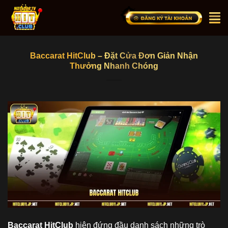
Bỏ
qua
nội
dung
Baccarat HitClub – Đặt Cửa Đơn Giản Nhận
Thưởng Nhanh Chóng
Baccarat HitClub
hiện đứng đầu danh sách những trò