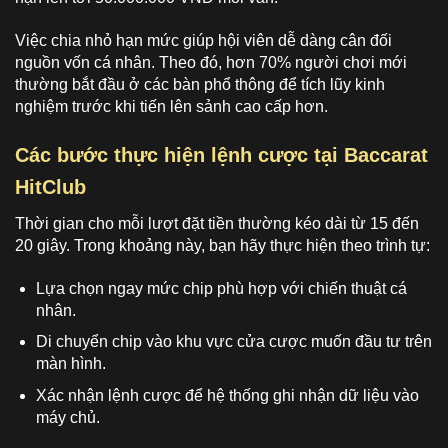
Việc chia nhỏ hạn mức giúp hội viên dễ dàng cân đối
nguồn vốn cá nhân. Theo đó, hơn 70% người chơi mới
thường bắt đầu ở các bàn phổ thông để tích lũy kinh
nghiệm trước khi tiến lên sảnh cao cấp hơn.
Các bước thực hiện lệnh cược tại Baccarat
HitClub
Thời gian cho mỗi lượt đặt tiền thường kéo dài từ 15 đến
20 giây. Trong khoảng này, bạn hãy thực hiện theo trình tự:
Lựa chọn ngay mức chip phù hợp với chiến thuật cá
nhân.
Di chuyển chip vào khu vực cửa cược muốn đầu tư trên
màn hình.
Xác nhận lệnh cược để hệ thống ghi nhận dữ liệu vào
máy chủ.