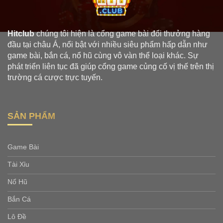
Xu
Cực
Đã
Hitclub
chúng tôi hiện là cổng game bài đổi thưởng hàng
đầu tại châu Á, nổi bật với nhiều siêu phẩm hấp dẫn như
game bài, bắn cá, nổ hũ cùng vô vàn thể loại khác. Sự
phát triển liên tục đã giúp cổng game củng cố vị thế trên thị
trường cá cược trực tuyến.
SẢN PHẨM
Game Bài
Tài Xỉu
Nổ Hũ
Bắn Cá
Lô Đề