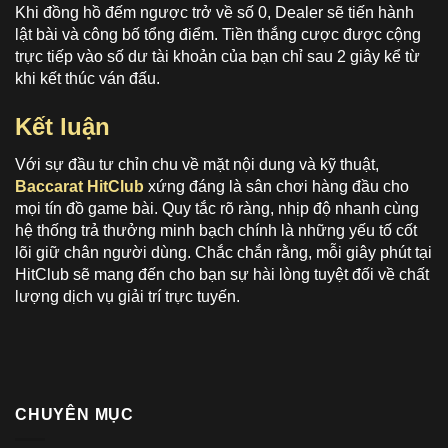
Khi đồng hồ đếm ngược trở về số 0, Dealer sẽ tiến hành
lật bài và công bố tổng điểm. Tiền thắng cược được cộng
trực tiếp vào số dư tài khoản của bạn chỉ sau 2 giây kể từ
khi kết thúc ván đấu.
Kết luận
Với sự đầu tư chỉn chu về mặt nội dung và kỹ thuật,
Baccarat HitClub
xứng đáng là sân chơi hàng đầu cho
mọi tín đồ game bài. Quy tắc rõ ràng, nhịp độ nhanh cùng
hệ thống trả thưởng minh bạch chính là những yếu tố cốt
lõi giữ chân người dùng. Chắc chắn rằng, mỗi giây phút tại
HitClub sẽ mang đến cho bạn sự hài lòng tuyệt đối về chất
lượng dịch vụ giải trí trực tuyến.
CHUYÊN MỤC