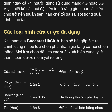
định ngay cả khi người dùng sử dụng mạng 4G hoặc 5G.
Việc thiết kế các nút đặt tiền to, rõ ràng giúp thao tác kéo
chip trở nên thuận tiện, hạn chế tối đa sai sót trong quá
trình thao tác.
Các loại hình cửa cược đa dạng
Khi tham gia
Baccarat HitClub
, bạn sẽ bắt gặp 3 cửa
chính cùng nhiều lựa chọn phụ nhằm gia tăng cơ hội chiến
thắng. Mỗi lựa chọn đều có xác suất xuất hiện cùng tỷ lệ
thanh toán được niêm yết rõ ràng.
Tỷ lệ thanh toán
Cửa đặt cược
Đặc điểm lưu ý
chuẩn
Player (Người
1 ăn 1
Không mất phí hoa hồng
chơi)
Banker (Nhà
1 ăn 0.95
Hệ thống thu 5% phí duy trì
cái)
Tie (Hòa)
1 ăn 8
Điểm số hai bên bằng nhau