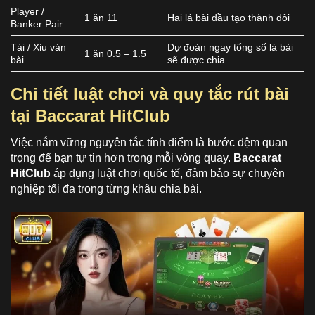
Player /
1 ăn 11
Hai lá bài đầu tạo thành đôi
Banker Pair
Tài / Xỉu ván
Dự đoán ngay tổng số lá bài
1 ăn 0.5 – 1.5
bài
sẽ được chia
Chi tiết luật chơi và quy tắc rút bài
tại Baccarat HitClub
Việc nắm vững nguyên tắc tính điểm là bước đệm quan
trọng để bạn tự tin hơn trong mỗi vòng quay.
Baccarat
HitClub
áp dụng luật chơi quốc tế, đảm bảo sự chuyên
nghiệp tối đa trong từng khâu chia bài.